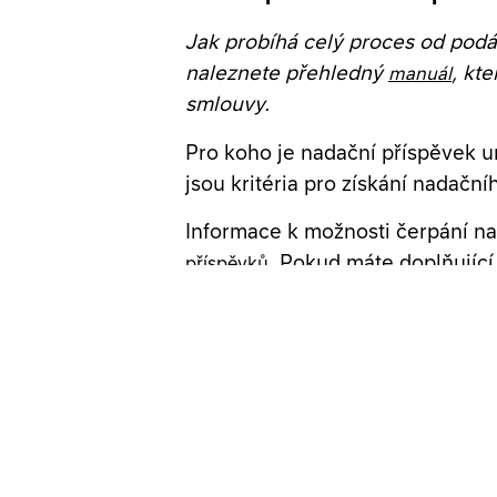
Jak probíhá celý proces od podá
naleznete přehledný
, kt
manuál
smlouvy.
Pro koho je nadační příspěvek u
jsou kritéria pro získání nadačn
Informace k možnosti čerpání n
. Pokud máte doplňujíc
příspěvků
.
nadace@orlenunipetrol.cz
Formuláře pro vypořádání smlou
vyúčtovací formulář
formulář pro zpětnou vazbu
Přihlášky do školního grantov