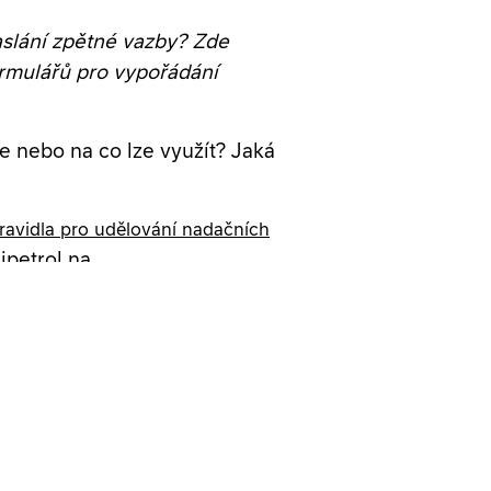
aslání zpětné vazby? Zde
ormulářů pro vypořádání
e nebo na co lze využít? Jaká
avidla pro udělování nadačních
ipetrol na
01. května do 15. června.