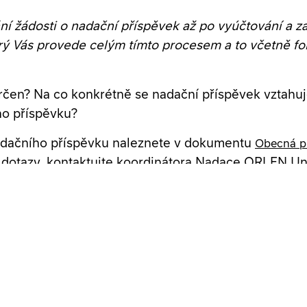
ní žádosti o nadační příspěvek až po vyúčtování a z
erý Vás provede celým tímto procesem a to včetně f
rčen? Na co konkrétně se nadační příspěvek vztahuj
ího příspěvku?
adačního příspěvku naleznete v dokumentu
Obecná pr
í dotazy, kontaktujte koordinátora Nadace ORLEN Un
vy:
ého programu přijímáme každoročně v termínu od 