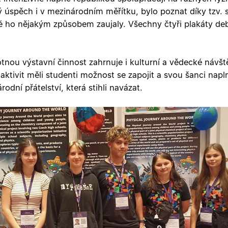
ký úspěch i v mezinárodním měřítku, bylo poznat díky tzv. s
é ho nějakým způsobem zaujaly. Všechny čtyři plakáty de
u výstavní činnost zahrnuje i kulturní a vědecké návštěv
ktivit měli studenti možnost se zapojit a svou šanci napln
odní přátelství, která stihli navázat.