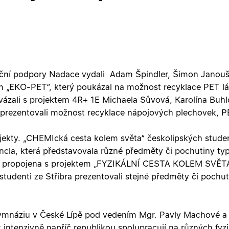
anční podpory Nadace vydali Adam Špindler, Šimon Janouš
m „EKO-PET“, který poukázal na možnost recyklace PET l
avázali s projektem 4R+ 1E Michaela Sůvová, Karolína Bu
 prezentovali možnost recyklace nápojových plechovek, PE
rojekty. „CHEMIcká cesta kolem světa“ českolipských stud
cla, která představovala různé předměty či pochutiny typ
a propojena s projektem „FYZIKÁLNÍ CESTA KOLEM SVĚTA“
studenti ze Stříbra prezentovali stejné předměty či pochut
Gymnáziu v České Lípě pod vedením Mgr. Pavly Machové a
t intenzivně napříč republikou spolupracují na různých fy