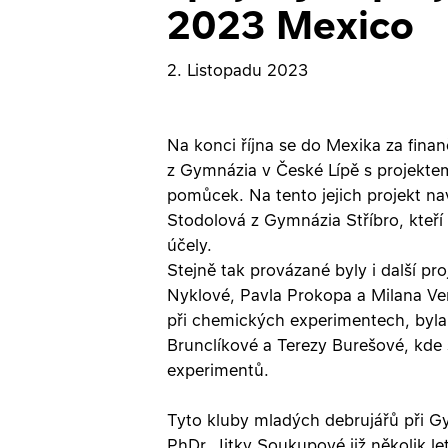
2023 Mexico
2. Listopadu 2023
Na konci října se do Mexika za fin
z Gymnázia v České Lípě s projekte
pomůcek. Na tento jejich projekt n
Stodolová z Gymnázia Stříbro, kteří
účely.
Stejně tak provázané byly i další p
Nyklové, Pavla Prokopa a Milana Ven
při chemických experimentech, byl
Brunclíkové a Terezy Burešové, kde 
experimentů.
Tyto kluby mladých debrujářů při 
PhDr. Jitky Soukupové již několik le