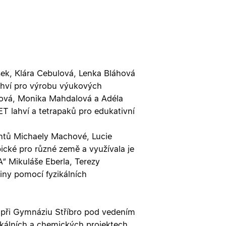
ek, Klára Cebulová, Lenka Bláhová
áhví pro výrobu výukových
hlová, Monika Mahdalová a Adéla
T lahví a tetrapaků pro edukativní
entů Michaely Machové, Lucie
ické pro různé země a využívala je
 Mikuláše Eberla, Terezy
iny pomocí fyzikálních
 při Gymnáziu Stříbro pod vedením
zikálních a chemických projektech.