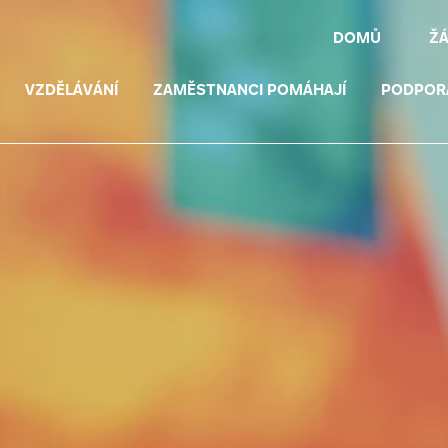
DOMŮ
Ž
VZDĚLÁVÁNÍ
ZAMĚSTNANCI POMÁHAJÍ
PODPOR