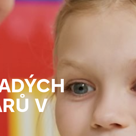
LADÝCH
RŮ V