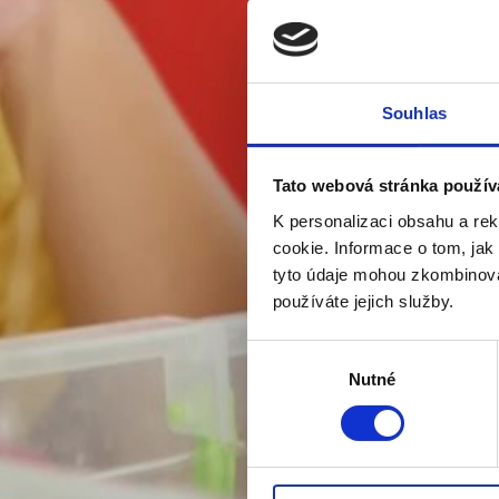
Souhlas
Tato webová stránka použív
K personalizaci obsahu a re
cookie. Informace o tom, jak
tyto údaje mohou zkombinovat
používáte jejich služby.
Výběr
Nutné
souhlasu