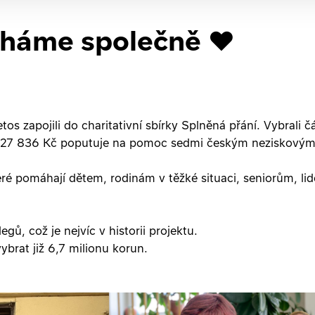
áháme společně ❤️
os zapojili do charitativní sbírky Splněná přání. Vybrali
k 927 836 Kč poputuje na pomoc sedmi českým neziskovým
teré pomáhají dětem, rodinám v těžké situaci, seniorům, li
gů, což je nejvíc v historii projektu.
ybrat již 6,7 milionu korun.