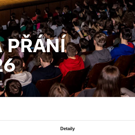
 PŘÁNÍ
26
Detaily