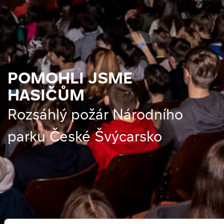
POMOHLI JSME
HASIČŮM
​Rozsáhlý požár Národního
parku České Švýcarsko