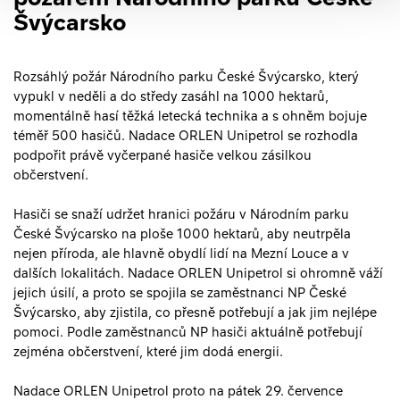
Švýcarsko
​Rozsáhlý požár Národního parku České Švýcarsko, který
vypukl v neděli a do středy zasáhl na 1000 hektarů,
momentálně hasí těžká letecká technika a s ohněm bojuje
téměř 500 hasičů. Nadace ORLEN Unipetrol se rozhodla
podpořit právě vyčerpané hasiče velkou zásilkou
občerstvení.
Hasiči se snaží udržet hranici požáru v Národním parku
České Švýcarsko na ploše 1000 hektarů, aby neutrpěla
nejen příroda, ale hlavně obydlí lidí na Mezní Louce a v
dalších lokalitách. Nadace ORLEN Unipetrol si ohromně váží
jejich úsilí, a proto se spojila se zaměstnanci NP České
Švýcarsko, aby zjistila, co přesně potřebují a jak jim nejlépe
pomoci. Podle zaměstnanců NP hasiči aktuálně potřebují
zejména občerstvení, které jim dodá energii.
Nadace ORLEN Unipetrol proto na pátek 29. července