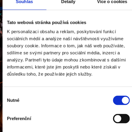
Souhlas
Detaily
Více o cookies
JSME DĚTI Z
DĚTSKÉHO
Tato webová stránka používá cookies
DOMOVA
K personalizaci obsahu a reklam, poskytování funkcí
​Spolu s HC Vervou Konto
sociálních médií a analýze naší návštěvnosti využíváme
soubory cookie. Informace o tom, jak náš web používáte,
našeho srdce jsme se vydali za
sdílíme se svými partnery pro sociální média, inzerci a
analýzy. Partneři tyto údaje mohou zkombinovat s dalšími
dětmi z Dětského domova
informacemi, které jste jim poskytli nebo které získali v
důsledku toho, že používáte jejich služby.
Výběr
Nutné
souhlasu
Preferenční