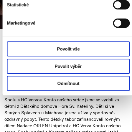
Statistické
Marketingové
Povolit vše
6. Září 2021
Navštívili jsme spolu s HC Verva
Konto našeho srdce děti z
Povolit výběr
Dětského domova Hora Sv.
Kateřiny
Odmítnout
​Spolu s HC Vervou Konto našeho srdce jsme se vydali za
dětmi z Dětského domova Hora Sv. Kateřiny. Děti si ve
Starých Splavech u Máchova jezera užívaly sportovně-
ozdravný pobyt. Tento dětský tábor zafinancovali rovným
dílem Nadace ORLEN Unipetrol a HC Verva Konto našeho