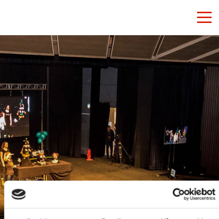
Přejít
na
obsah
NAVŠTÍVILI