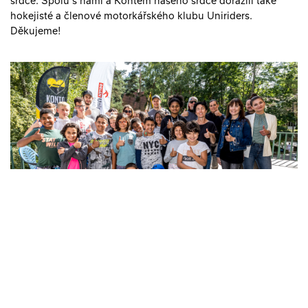
srdce. Spolu s námi a Kontem našeho srdce dorazili také
hokejisté a členové motorkářského klubu Uniriders.
Děkujeme!