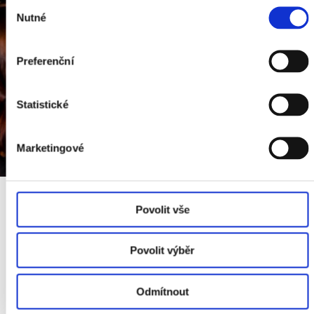
Výběr
Nutné
souhlasu
Preferenční
Statistické
Marketingové
Povolit vše
6. Listopadu 2024
Kytičky od srdce
Povolit výběr
Další projekt v rámci zaměstnanecké platformy komUNIta se
Odmítnout
věnoval seniorům.