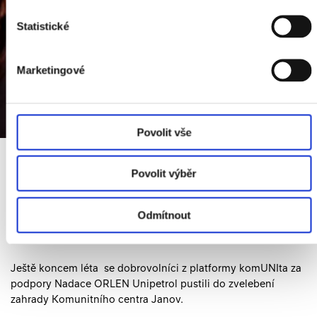
Statistické
Marketingové
Povolit vše
Povolit výběr
3. Listopadu 2025
I malé kroky mohou vést k velkým
Odmítnout
změnám.
Ještě koncem léta se dobrovolníci z platformy komUNIta za
podpory Nadace ORLEN Unipetrol pustili do zvelebení
zahrady Komunitního centra Janov.