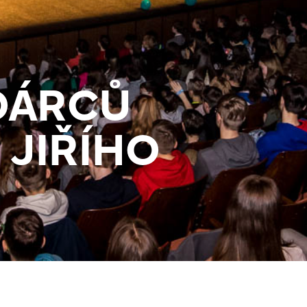
DÁRCŮ
 JIŘÍHO