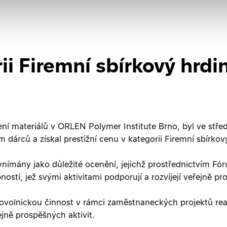
ii Firemní sbírkový hrd
šení materiálů v ORLEN Polymer Institute Brno, byl ve stř
árců a získal prestižní cenu v kategorii Firemní sbírkov
 vnímány jako důležité ocenění, jejichž prostřednictvím F
stí, jež svými aktivitami podporují a rozvíjejí veřejně p
brovolnickou činnost v rámci zaměstnaneckých projektů re
ejně prospěšných aktivit.