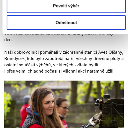
1. Května 2024
Povolit výběr
Dobrovolnický den v záchranné
stanici
Odmítnout
Ve čtvrtek 25. dubna se uskutečnil druhý dobrovolnický
den.
Naši dobrovolníci pomáhali v záchranné stanici Aves Olšany,
Brandýsek, kde bylo zapotřebí natřít všechny dřevěné ploty a
ostatní součásti výběhů, ve kterých zvířata bydlí.
I přes velmi chladné počasí si všichni akci náramně užili!