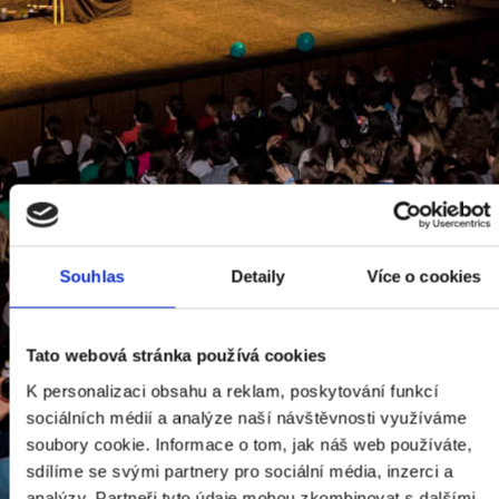
DRUHÝ
DOBROVOLNICKÝ
Souhlas
Detaily
Více o cookies
DEN V ROCE
2024
Tato webová stránka používá cookies
K personalizaci obsahu a reklam, poskytování funkcí
sociálních médií a analýze naší návštěvnosti využíváme
soubory cookie. Informace o tom, jak náš web používáte,
sdílíme se svými partnery pro sociální média, inzerci a
analýzy. Partneři tyto údaje mohou zkombinovat s dalšími