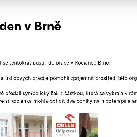
den v Brně
 se tentokrát pustili do práce v Kociánce Brno.
a úklidových prací a pomohli zpříjemnit prostředí této or
 předali symbolický šek s částkou, která se vybrala v rá
ce si Kociánka mohla pořídit dva poníky na hipoterapii a a