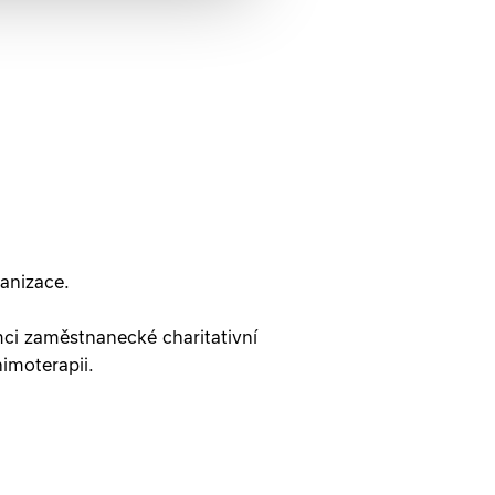
ganizace.
mci zaměstnanecké charitativní
nimoterapii.