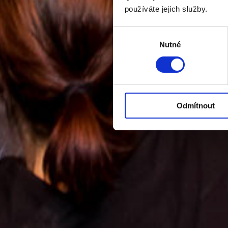
používáte jejich služby.
Výběr
Nutné
souhlasu
Odmítnout