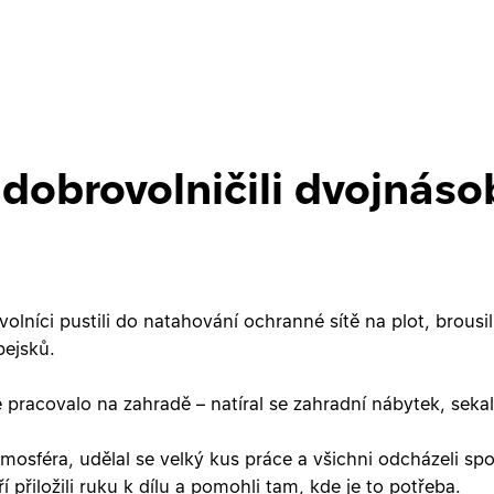
 dobrovolničili dvojnás
lníci pustili do natahování ochranné sítě na plot, brousili
pejsků.
pracovalo na zahradě – natíral se zahradní nábytek, sekal
osféra, udělal se velký kus práce a všichni odcházeli spo
přiložili ruku k dílu a pomohli tam, kde je to potřeba.