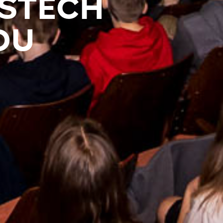
ÍSTECH
OU